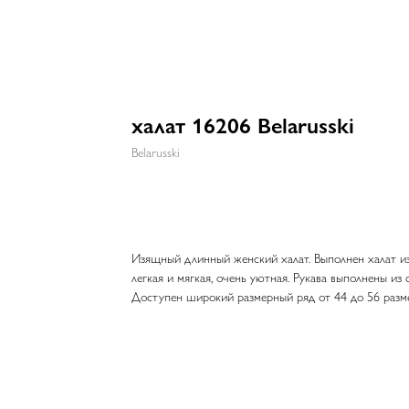
халат 16206 Belarusski
Belarusski
Изящный длинный женский халат. Выполнен халат из
легкая и мягкая, очень уютная. Рукава выполнены из
Доступен широкий размерный ряд от 44 до 56 разме