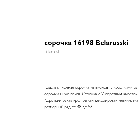
сорочка 16198 Belarusski
Belarusski
Красивая ночная сорочка из вискозы с короткими ру
сорочки ниже колен. Сорочка с V-образным вырезом
Короткий рукав кроя реглан декорирован мягким, э
размерный ряд от 48 до 58.