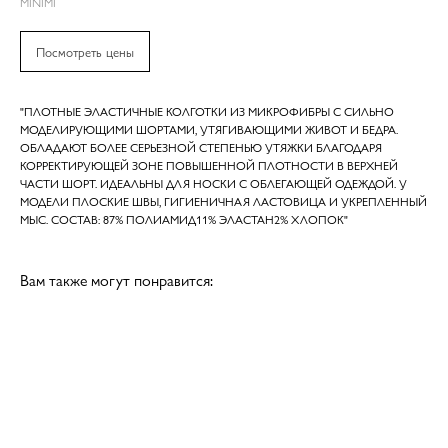
MINIMI
Посмотреть цены
"ПЛОТНЫЕ ЭЛАСТИЧНЫЕ КОЛГОТКИ ИЗ МИКРОФИБРЫ С СИЛЬНО
МОДЕЛИРУЮЩИМИ ШОРТАМИ, УТЯГИВАЮЩИМИ ЖИВОТ И БЕДРА.
ОБЛАДАЮТ БОЛЕЕ СЕРЬЕЗНОЙ СТЕПЕНЬЮ УТЯЖКИ БЛАГОДАРЯ
КОРРЕКТИРУЮЩЕЙ ЗОНЕ ПОВЫШЕННОЙ ПЛОТНОСТИ В ВЕРХНЕЙ
ЧАСТИ ШОРТ. ИДЕАЛЬНЫ ДЛЯ НОСКИ С ОБЛЕГАЮЩЕЙ ОДЕЖДОЙ. У
МОДЕЛИ ПЛОСКИЕ ШВЫ, ГИГИЕНИЧНАЯ ЛАСТОВИЦА И УКРЕПЛЕННЫЙ
МЫС. СОСТАВ: 87% ПОЛИАМИД11% ЭЛАСТАН2% ХЛОПОК"
Вам также могут понравится: