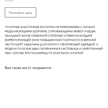
MINIMI
Посмотреть цены
"ПЛОТНЫЕ ЭЛАСТИЧНЫЕ КОЛГОТКИ ИЗ МИКРОФИБРЫ С СИЛЬНО
МОДЕЛИРУЮЩИМИ ШОРТАМИ, УТЯГИВАЮЩИМИ ЖИВОТ И БЕДРА.
ОБЛАДАЮТ БОЛЕЕ СЕРЬЕЗНОЙ СТЕПЕНЬЮ УТЯЖКИ БЛАГОДАРЯ
КОРРЕКТИРУЮЩЕЙ ЗОНЕ ПОВЫШЕННОЙ ПЛОТНОСТИ В ВЕРХНЕЙ
ЧАСТИ ШОРТ. ИДЕАЛЬНЫ ДЛЯ НОСКИ С ОБЛЕГАЮЩЕЙ ОДЕЖДОЙ. У
МОДЕЛИ ПЛОСКИЕ ШВЫ, ГИГИЕНИЧНАЯ ЛАСТОВИЦА И УКРЕПЛЕННЫЙ
МЫС. СОСТАВ: 87% ПОЛИАМИД11% ЭЛАСТАН2% ХЛОПОК"
Вам также могут понравится: