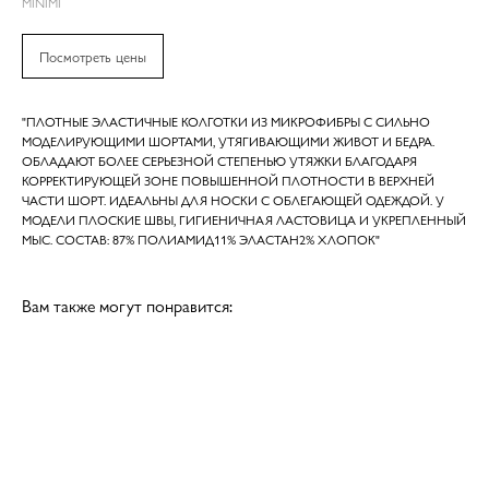
MINIMI
Посмотреть цены
"ПЛОТНЫЕ ЭЛАСТИЧНЫЕ КОЛГОТКИ ИЗ МИКРОФИБРЫ С СИЛЬНО
МОДЕЛИРУЮЩИМИ ШОРТАМИ, УТЯГИВАЮЩИМИ ЖИВОТ И БЕДРА.
ОБЛАДАЮТ БОЛЕЕ СЕРЬЕЗНОЙ СТЕПЕНЬЮ УТЯЖКИ БЛАГОДАРЯ
КОРРЕКТИРУЮЩЕЙ ЗОНЕ ПОВЫШЕННОЙ ПЛОТНОСТИ В ВЕРХНЕЙ
ЧАСТИ ШОРТ. ИДЕАЛЬНЫ ДЛЯ НОСКИ С ОБЛЕГАЮЩЕЙ ОДЕЖДОЙ. У
МОДЕЛИ ПЛОСКИЕ ШВЫ, ГИГИЕНИЧНАЯ ЛАСТОВИЦА И УКРЕПЛЕННЫЙ
МЫС. СОСТАВ: 87% ПОЛИАМИД11% ЭЛАСТАН2% ХЛОПОК"
Вам также могут понравится: