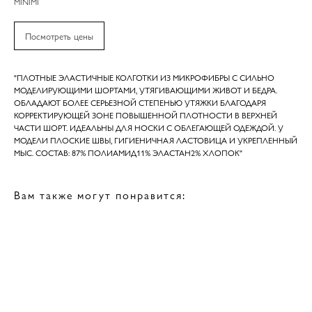
MINIMI
Посмотреть цены
"ПЛОТНЫЕ ЭЛАСТИЧНЫЕ КОЛГОТКИ ИЗ МИКРОФИБРЫ С СИЛЬНО
МОДЕЛИРУЮЩИМИ ШОРТАМИ, УТЯГИВАЮЩИМИ ЖИВОТ И БЕДРА.
ОБЛАДАЮТ БОЛЕЕ СЕРЬЕЗНОЙ СТЕПЕНЬЮ УТЯЖКИ БЛАГОДАРЯ
КОРРЕКТИРУЮЩЕЙ ЗОНЕ ПОВЫШЕННОЙ ПЛОТНОСТИ В ВЕРХНЕЙ
ЧАСТИ ШОРТ. ИДЕАЛЬНЫ ДЛЯ НОСКИ С ОБЛЕГАЮЩЕЙ ОДЕЖДОЙ. У
МОДЕЛИ ПЛОСКИЕ ШВЫ, ГИГИЕНИЧНАЯ ЛАСТОВИЦА И УКРЕПЛЕННЫЙ
МЫС. СОСТАВ: 87% ПОЛИАМИД11% ЭЛАСТАН2% ХЛОПОК"
Вам также могут понравится: