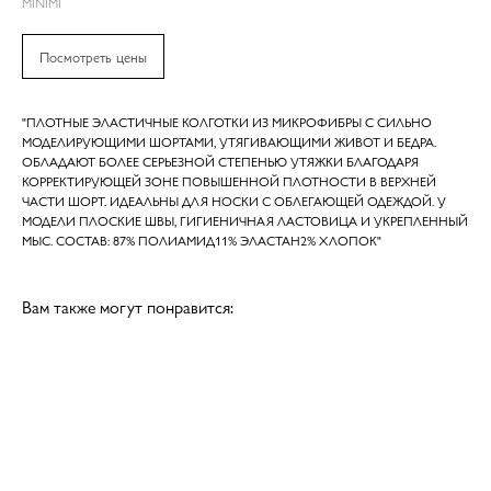
MINIMI
Посмотреть цены
"ПЛОТНЫЕ ЭЛАСТИЧНЫЕ КОЛГОТКИ ИЗ МИКРОФИБРЫ С СИЛЬНО
МОДЕЛИРУЮЩИМИ ШОРТАМИ, УТЯГИВАЮЩИМИ ЖИВОТ И БЕДРА.
ОБЛАДАЮТ БОЛЕЕ СЕРЬЕЗНОЙ СТЕПЕНЬЮ УТЯЖКИ БЛАГОДАРЯ
КОРРЕКТИРУЮЩЕЙ ЗОНЕ ПОВЫШЕННОЙ ПЛОТНОСТИ В ВЕРХНЕЙ
ЧАСТИ ШОРТ. ИДЕАЛЬНЫ ДЛЯ НОСКИ С ОБЛЕГАЮЩЕЙ ОДЕЖДОЙ. У
МОДЕЛИ ПЛОСКИЕ ШВЫ, ГИГИЕНИЧНАЯ ЛАСТОВИЦА И УКРЕПЛЕННЫЙ
МЫС. СОСТАВ: 87% ПОЛИАМИД11% ЭЛАСТАН2% ХЛОПОК"
Вам также могут понравится: