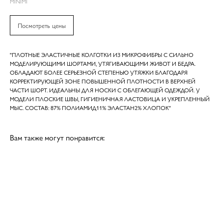
MINIMI
Посмотреть цены
"ПЛОТНЫЕ ЭЛАСТИЧНЫЕ КОЛГОТКИ ИЗ МИКРОФИБРЫ С СИЛЬНО
МОДЕЛИРУЮЩИМИ ШОРТАМИ, УТЯГИВАЮЩИМИ ЖИВОТ И БЕДРА.
ОБЛАДАЮТ БОЛЕЕ СЕРЬЕЗНОЙ СТЕПЕНЬЮ УТЯЖКИ БЛАГОДАРЯ
КОРРЕКТИРУЮЩЕЙ ЗОНЕ ПОВЫШЕННОЙ ПЛОТНОСТИ В ВЕРХНЕЙ
ЧАСТИ ШОРТ. ИДЕАЛЬНЫ ДЛЯ НОСКИ С ОБЛЕГАЮЩЕЙ ОДЕЖДОЙ. У
МОДЕЛИ ПЛОСКИЕ ШВЫ, ГИГИЕНИЧНАЯ ЛАСТОВИЦА И УКРЕПЛЕННЫЙ
МЫС. СОСТАВ: 87% ПОЛИАМИД11% ЭЛАСТАН2% ХЛОПОК"
Вам также могут понравится: