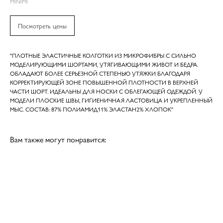
MINIMI
Посмотреть цены
"ПЛОТНЫЕ ЭЛАСТИЧНЫЕ КОЛГОТКИ ИЗ МИКРОФИБРЫ С СИЛЬНО
МОДЕЛИРУЮЩИМИ ШОРТАМИ, УТЯГИВАЮЩИМИ ЖИВОТ И БЕДРА.
ОБЛАДАЮТ БОЛЕЕ СЕРЬЕЗНОЙ СТЕПЕНЬЮ УТЯЖКИ БЛАГОДАРЯ
КОРРЕКТИРУЮЩЕЙ ЗОНЕ ПОВЫШЕННОЙ ПЛОТНОСТИ В ВЕРХНЕЙ
ЧАСТИ ШОРТ. ИДЕАЛЬНЫ ДЛЯ НОСКИ С ОБЛЕГАЮЩЕЙ ОДЕЖДОЙ. У
МОДЕЛИ ПЛОСКИЕ ШВЫ, ГИГИЕНИЧНАЯ ЛАСТОВИЦА И УКРЕПЛЕННЫЙ
МЫС. СОСТАВ: 87% ПОЛИАМИД11% ЭЛАСТАН2% ХЛОПОК"
Вам также могут понравится: