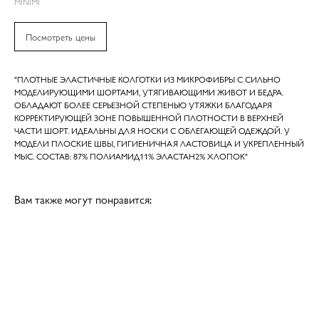
MINIMI
Посмотреть цены
"ПЛОТНЫЕ ЭЛАСТИЧНЫЕ КОЛГОТКИ ИЗ МИКРОФИБРЫ С СИЛЬНО
МОДЕЛИРУЮЩИМИ ШОРТАМИ, УТЯГИВАЮЩИМИ ЖИВОТ И БЕДРА.
ОБЛАДАЮТ БОЛЕЕ СЕРЬЕЗНОЙ СТЕПЕНЬЮ УТЯЖКИ БЛАГОДАРЯ
КОРРЕКТИРУЮЩЕЙ ЗОНЕ ПОВЫШЕННОЙ ПЛОТНОСТИ В ВЕРХНЕЙ
ЧАСТИ ШОРТ. ИДЕАЛЬНЫ ДЛЯ НОСКИ С ОБЛЕГАЮЩЕЙ ОДЕЖДОЙ. У
МОДЕЛИ ПЛОСКИЕ ШВЫ, ГИГИЕНИЧНАЯ ЛАСТОВИЦА И УКРЕПЛЕННЫЙ
МЫС. СОСТАВ: 87% ПОЛИАМИД11% ЭЛАСТАН2% ХЛОПОК"
Вам также могут понравится: